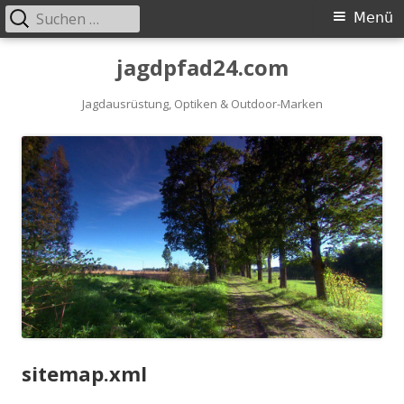
Suchen
Primäres
Menü
nach:
Menü
Springe
jagdpfad24.com
zum
Inhalt
Jagdausrüstung, Optiken & Outdoor-Marken
sitemap.xml