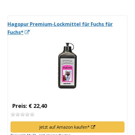
öffnen
Hagopur Premium-Lockmittel für Fuchs für
In
Fuchs*
neuem
Fenster
öffnen
Preis: € 22,40
In
Jetzt auf Amazon kaufen*
neuem