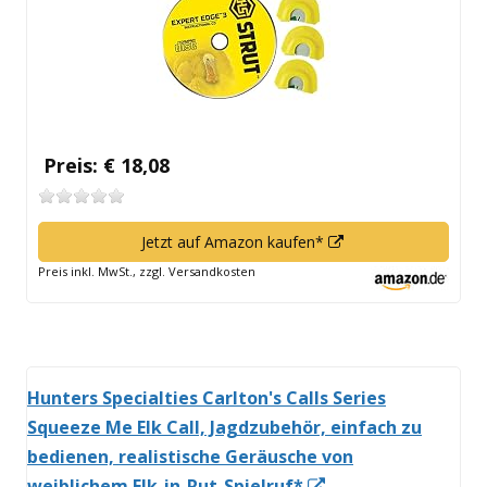
Fenster
öffnen
Preis: € 18,08
In
Jetzt auf Amazon kaufen*
neuem
Preis inkl. MwSt., zzgl. Versandkosten
Fenster
öffnen
Hunters Specialties Carlton's Calls Series
Squeeze Me Elk Call, Jagdzubehör, einfach zu
bedienen, realistische Geräusche von
In
weiblichem Elk-in-Rut-Spielruf*