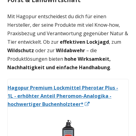
Mit Hagopur entscheidest du dich für einen
Hersteller, der seine Produkte mit viel Know-how,
Praxisbezug und Verantwortung gegenüber Natur &
Tier entwickelt. Ob zur
effektiven Lockjagd
, zum
Wildschutz
oder zur
Wildabwehr
– die
Produktlösungen bieten
hohe Wirksamkeit,
Nachhaltigkeit und einfache Handhabung
.
Hagopur Premium Lockmittel Pherotar Plus -
1L - erhöhter Anteil Pheromon-Analogika -
In
hochwertiger Buchenholzteer*
neuem
Fenster
öffnen