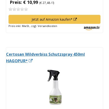
Preis: € 10,99
(€ 27,48 / l)
In
Jetzt auf Amazon kaufen*
neuem
Preis inkl. MwSt., zzgl. Versandkosten
Fenster
öffnen
Certosan Wildverbiss Schutzspray 450ml
In
HAGOPUR*
neuem
Fenster
öffnen