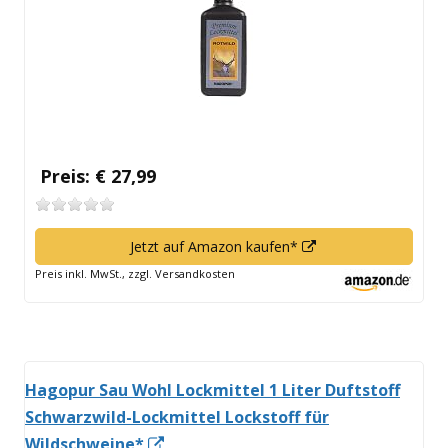
öffnen
Preis: € 27,99
In
Jetzt auf Amazon kaufen*
neuem
Preis inkl. MwSt., zzgl. Versandkosten
Fenster
öffnen
Hagopur Sau Wohl Lockmittel 1 Liter Duftstoff
Schwarzwild-Lockmittel Lockstoff für
In
Wildschweine*