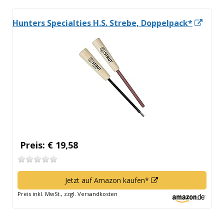
In
Hunters Specialties H.S. Strebe, Doppelpack*
neu
Fens
öffn
Preis: € 19,58
In
Jetzt auf Amazon kaufen*
neuem
Preis inkl. MwSt., zzgl. Versandkosten
Fenster
öffnen