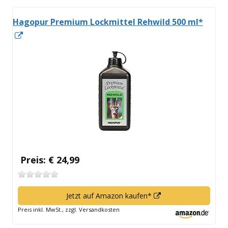
Hagopur Premium Lockmittel Rehwild 500 ml*
In
neuem
Fenster
öffnen
Preis: € 24,99
In
Jetzt auf Amazon kaufen*
neuem
Preis inkl. MwSt., zzgl. Versandkosten
Fenster