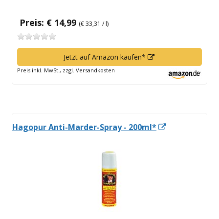
Preis: € 14,99
(€ 33,31 / l)
In
Jetzt auf Amazon kaufen*
neuem
Preis inkl. MwSt., zzgl. Versandkosten
Fenster
öffnen
In
Hagopur Anti-Marder-Spray - 200ml*
neuem
Fenster
öffnen