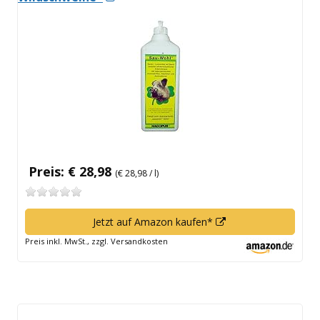
neuem
Fenster
öffnen
Preis: € 28,98
(€ 28,98 / l)
In
Jetzt auf Amazon kaufen*
neuem
Preis inkl. MwSt., zzgl. Versandkosten
Fenster
öffnen