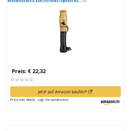
neuem
Fenster
öffnen
Preis: € 22,32
In
Jetzt auf Amazon kaufen*
neuem
Preis inkl. MwSt., zzgl. Versandkosten
Fenster
öffnen