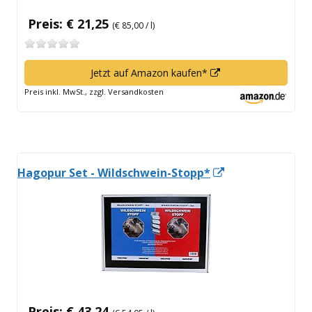
Preis: € 21,25
(€ 85,00 / l)
In
Jetzt auf Amazon kaufen*
neuem
Preis inkl. MwSt., zzgl. Versandkosten
Fenster
öffnen
In
Hagopur Set - Wildschwein-Stopp*
neuem
Fenster
öffnen
Preis: € 43,24