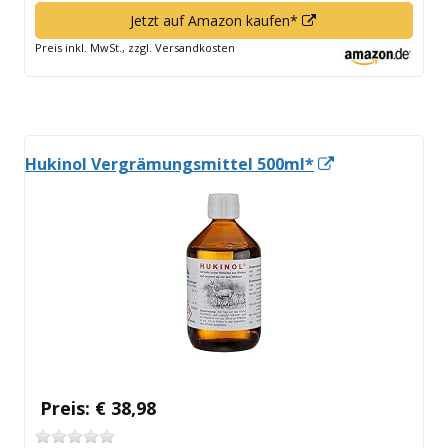
In
Jetzt auf Amazon kaufen*
neuem
Preis inkl. MwSt., zzgl. Versandkosten
Fenster
öffnen
In
Hukinol Vergrämungsmittel 500ml*
neuem
Fenster
öffnen
Preis: € 38,98