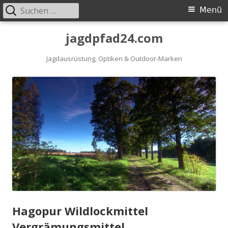
Suchen
Primäres
Menü
nach:
Menü
Springe
jagdpfad24.com
zum
Inhalt
Jagdausrüstung, Optiken & Outdoor-Marken
Hagopur Wildlockmittel
Vergrämungsmittel