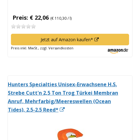
Preis: € 22,06
(€ 110,30 / l)
In
Jetzt auf Amazon kaufen*
neuem
Preis inkl. MwSt., zzgl. Versandkosten
Fenster
öffnen
Hunters Specialties Unisex-Erwachsene H.S.
Strebe Cutt'n 2,5 Ton Trog Türkei Membran
Anruf, Mehrfarbig/Meereswellen (Ocean
In
Tides), 2.5-2.5 Reed*
neuem
Fenster
öffnen