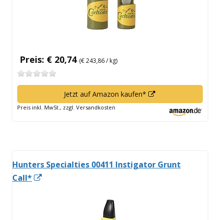
Preis: € 20,74
(€ 243,86 / kg)
In
Jetzt auf Amazon kaufen*
neuem
Preis inkl. MwSt., zzgl. Versandkosten
Fenster
öffnen
Hunters Specialties 00411 Instigator Grunt
In
Call*
neuem
Fenster
öffnen