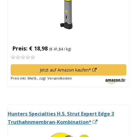
Preis: € 18,98
(€ 41,84 / kg)
In
Jetzt auf Amazon kaufen*
neuem
Preis inkl. MwSt., zzgl. Versandkosten
Fenster
öffnen
Hunters Specialties H.S. Strut Expert Edge 3
In
Truthahnmembran-Kombination*
neuem