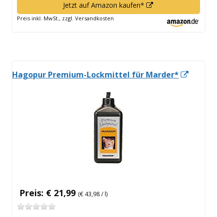
In
Jetzt auf Amazon kaufen*
neuem
Preis inkl. MwSt., zzgl. Versandkosten
Fenster
öffnen
In
Hagopur Premium-Lockmittel für Marder*
neuem
Fenste
öffnen
Preis: € 21,99
(€ 43,98 / l)