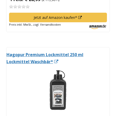
In
Jetzt auf Amazon kaufen*
neuem
Preis inkl. MwSt., zzgl. Versandkosten
Fenster
öffnen
Hagopur Premium Lockmittel 250 ml
In
Lockmittel Waschbär*
neuem
Fenster
öffnen