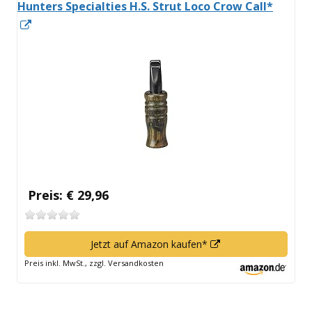
Hunters Specialties H.S. Strut Loco Crow Call*
In
neuem
Fenster
öffnen
Preis: € 29,96
In
Jetzt auf Amazon kaufen*
neuem
Preis inkl. MwSt., zzgl. Versandkosten
Fenster
öffnen