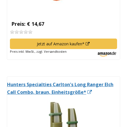
Preis: € 14,67
In
Jetzt auf Amazon kaufen*
neuem
Preis inkl. MwSt., zzgl. Versandkosten
Fenster
öffnen
Hunters Specialties Carlton's Long Ranger Elch
In
Call Combo, braun, Einheitsgröße*
neuem
Fenster
öffnen