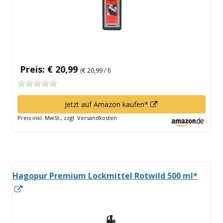
Preis: € 20,99
(€ 20,99 / l)
In
Jetzt auf Amazon kaufen*
neuem
Preis inkl. MwSt., zzgl. Versandkosten
Fenster
öffnen
Hagopur Premium Lockmittel Rotwild 500 ml*
In
neuem
Fenster