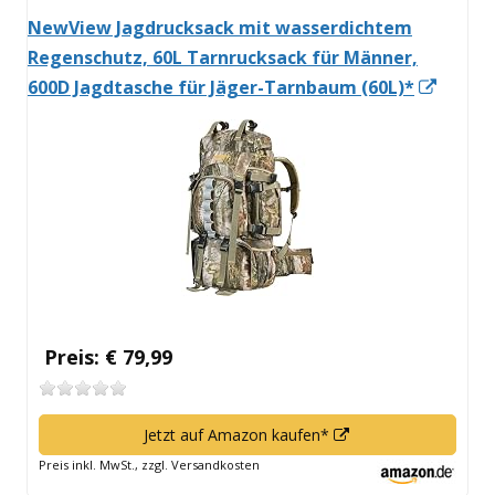
NewView Jagdrucksack mit wasserdichtem
Regenschutz, 60L Tarnrucksack für Männer,
In
600D Jagdtasche für Jäger-Tarnbaum (60L)*
neue
Fenst
öffnen
Preis: € 79,99
In
Jetzt auf Amazon kaufen*
neuem
Preis inkl. MwSt., zzgl. Versandkosten
Fenster