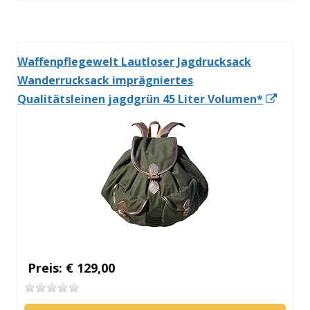
öffnen
Waffenpflegewelt Lautloser Jagdrucksack
Wanderrucksack imprägniertes
In
Qualitätsleinen jagdgrün 45 Liter Volumen*
neue
Fenst
öffne
Preis: € 129,00