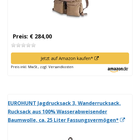
öffnen
Preis: € 284,00
In
Jetzt auf Amazon kaufen*
neuem
Preis inkl. MwSt., zzgl. Versandkosten
Fenster
öffnen
EUROHUNT Jagdrucksack 3, Wanderrucksack,
Rucksack aus 100% Wasserabweisender
In
Baumwolle, ca. 25 Liter Fassungsvermögen*
neue
Fenst