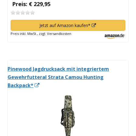
Preis: € 229,95
In
Jetzt auf Amazon kaufen*
neuem
Preis inkl. MwSt., zzgl. Versandkosten
Fenster
öffnen
Pinewood Jagdrucksack mit integriertem
Gewehrfutteral Strata Camou Hunting
In
Backpack*
neuem
Fenster
öffnen