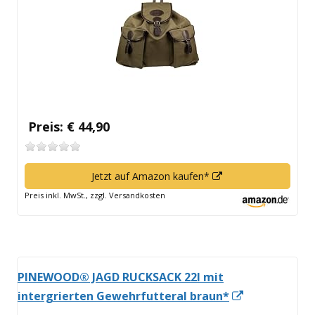
öffne
Preis: € 44,90
In
Jetzt auf Amazon kaufen*
neuem
Preis inkl. MwSt., zzgl. Versandkosten
Fenster
öffnen
PINEWOOD® JAGD RUCKSACK 22l mit
In
intergrierten Gewehrfutteral braun*
neuem