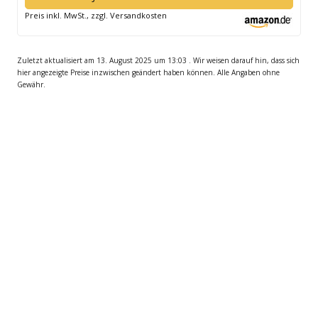
neuem
Preis inkl. MwSt., zzgl. Versandkosten
Fenster
öffnen
Zuletzt aktualisiert am 13. August 2025 um 13:03 . Wir weisen darauf hin, dass sich
hier angezeigte Preise inzwischen geändert haben können. Alle Angaben ohne
Gewähr.