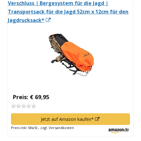
Verschluss | Bergesystem für die Jagd |
Transportsack für die Jagd 52cm x 12cm für den
In
Jagdrucksack*
neuem
Fenster
öffnen
Preis: € 69,95
In
Jetzt auf Amazon kaufen*
neuem
Preis inkl. MwSt., zzgl. Versandkosten
Fenster
öffnen