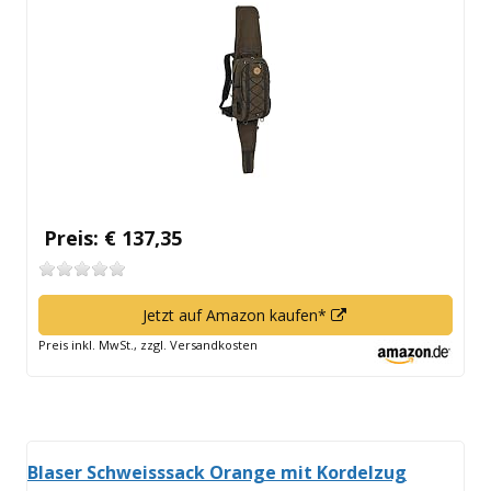
Fenster
öffnen
Preis: € 137,35
In
Jetzt auf Amazon kaufen*
neuem
Preis inkl. MwSt., zzgl. Versandkosten
Fenster
öffnen
Blaser Schweisssack Orange mit Kordelzug