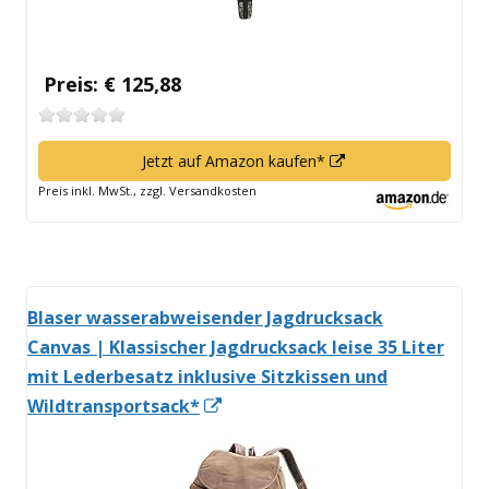
Preis: € 125,88
In
Jetzt auf Amazon kaufen*
neuem
Preis inkl. MwSt., zzgl. Versandkosten
Fenster
öffnen
Blaser wasserabweisender Jagdrucksack
Canvas | Klassischer Jagdrucksack leise 35 Liter
mit Lederbesatz inklusive Sitzkissen und
In
Wildtransportsack*
neuem
Fenster