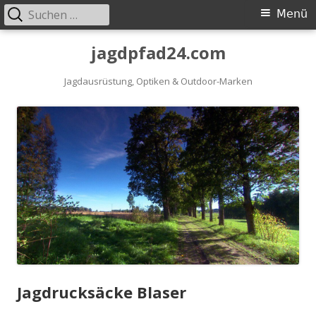
Suchen
Primäres
Menü
nach:
Menü
Springe
jagdpfad24.com
zum
Inhalt
Jagdausrüstung, Optiken & Outdoor-Marken
Jagdrucksäcke Blaser