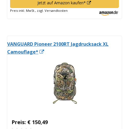
In
Jetzt auf Amazon kaufen*
neuem
Preis inkl. MwSt., zzgl. Versandkosten
Fenster
öffnen
VANGUARD Pioneer 2100RT Jagdrucksack XL
In
Camouflage*
neuem
Fenster
öffnen
Preis: € 150,49