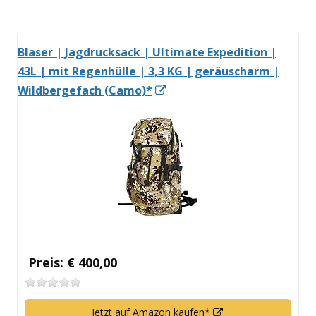
Blaser | Jagdrucksack | Ultimate Expedition |
43L | mit Regenhülle | 3,3 KG | geräuscharm |
In
Wildbergefach (Camo)*
neuem
Fenster
öffnen
Preis: € 400,00
In
Jetzt auf Amazon kaufen*