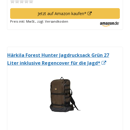
In
Jetzt auf Amazon kaufen*
neuem
Preis inkl. MwSt., zzgl. Versandkosten
Fenster
öffnen
Härkila Forest Hunter Jagdrucksack Grün 27
In
Liter inklusive Regencover für die Jagd*
neuem
Fenster
öffnen