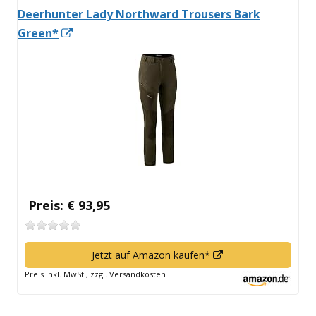
Deerhunter Lady Northward Trousers Bark
In
Green*
neuem
Fenster
öffnen
Preis: € 93,95
In
Jetzt auf Amazon kaufen*
neuem
Preis inkl. MwSt., zzgl. Versandkosten
Fenster
öffnen