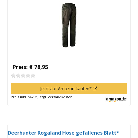
Fenster
öffnen
Preis: € 78,95
In
Jetzt auf Amazon kaufen*
neuem
Preis inkl. MwSt., zzgl. Versandkosten
Fenster
öffnen
Deerhunter Rogaland Hose gefallenes Blatt*