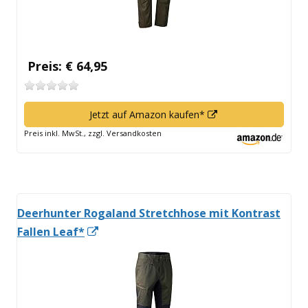
Preis: € 64,95
In
Jetzt auf Amazon kaufen*
neuem
Preis inkl. MwSt., zzgl. Versandkosten
Fenster
öffnen
Deerhunter Rogaland Stretchhose mit Kontrast
In
Fallen Leaf*
neuem
Fenster
öffnen