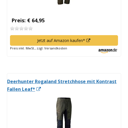
Preis: € 64,95
In
Jetzt auf Amazon kaufen*
neuem
Preis inkl. MwSt., zzgl. Versandkosten
Fenster
öffnen
Deerhunter Rogaland Stretchhose mit Kontrast
In
Fallen Leaf*
neuem
Fenster
öffnen