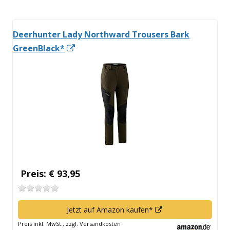
Deerhunter Lady Northward Trousers Bark
In
GreenBlack*
neuem
Fenster
öffnen
Preis: € 93,95
In
Jetzt auf Amazon kaufen*
neuem
Preis inkl. MwSt., zzgl. Versandkosten