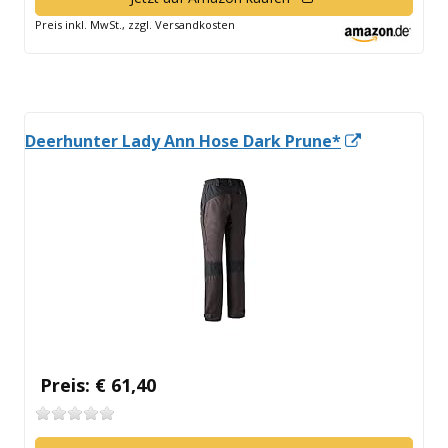
neuem
Preis inkl. MwSt., zzgl. Versandkosten
Fenster
öffnen
In
Deerhunter Lady Ann Hose Dark Prune*
neuem
Fenster
öffnen
Preis: € 61,40