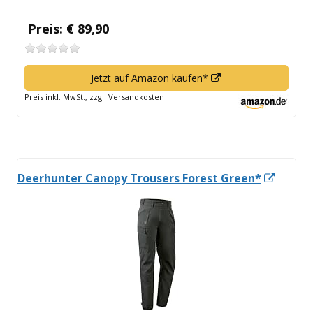
Preis: € 89,90
In
Jetzt auf Amazon kaufen*
neuem
Preis inkl. MwSt., zzgl. Versandkosten
Fenster
öffnen
In
Deerhunter Canopy Trousers Forest Green*
neue
Fenste
öffnen