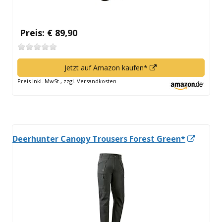
Preis: € 89,90
In
Jetzt auf Amazon kaufen*
neuem
Preis inkl. MwSt., zzgl. Versandkosten
Fenster
öffnen
In
Deerhunter Canopy Trousers Forest Green*
neue
Fenste
öffnen