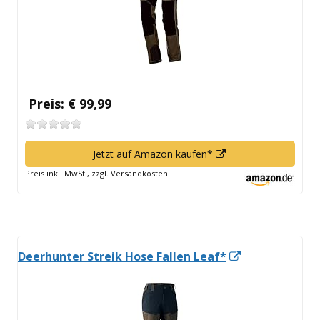
Preis: € 99,99
In
Jetzt auf Amazon kaufen*
neuem
Preis inkl. MwSt., zzgl. Versandkosten
Fenster
öffnen
In
Deerhunter Streik Hose Fallen Leaf*
neuem
Fenster
öffnen