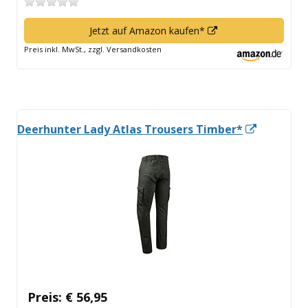
In
Jetzt auf Amazon kaufen*
neuem
Preis inkl. MwSt., zzgl. Versandkosten
Fenster
öffnen
In
Deerhunter Lady Atlas Trousers Timber*
neuem
Fenster
öffnen
Preis: € 56,95