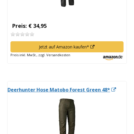
Preis: € 34,95
In
Jetzt auf Amazon kaufen*
neuem
Preis inkl. MwSt., zzgl. Versandkosten
Fenster
öffnen
In
Deerhunter Hose Matobo Forest Green 48*
neuem
Fenste
öffnen