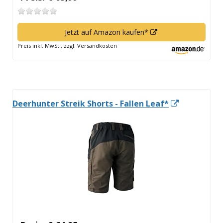
In
Jetzt auf Amazon kaufen*
neuem
Preis inkl. MwSt., zzgl. Versandkosten
Fenster
öffnen
In
Deerhunter Streik Shorts - Fallen Leaf*
neuem
Fenster
öffnen