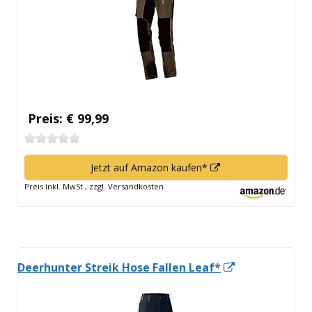
öffnen
Preis: € 99,99
In
Jetzt auf Amazon kaufen*
neuem
Preis inkl. MwSt., zzgl. Versandkosten
Fenster
öffnen
In
Deerhunter Streik Hose Fallen Leaf*
neuem
Fenster