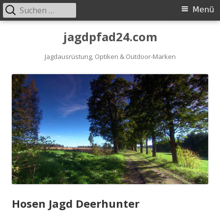
Suchen
Primäres
Menü
nach:
Menü
Springe
jagdpfad24.com
zum
Inhalt
Jagdausrüstung, Optiken & Outdoor-Marken
Hosen Jagd Deerhunter