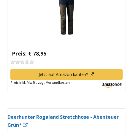
öffnen
Preis: € 78,95
In
Jetzt auf Amazon kaufen*
neuem
Preis inkl. MwSt., zzgl. Versandkosten
Fenster
öffnen
Deerhunter Rogaland Stretchhose - Abenteuer
In
Grün*
neuem