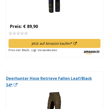
Preis: € 89,90
In
Jetzt auf Amazon kaufen*
neuem
Preis inkl. MwSt., zzgl. Versandkosten
Fenster
öffnen
Deerhunter Hose Retrieve Fallen Leaf/Black
In
54*
neuem
Fenster
öffnen