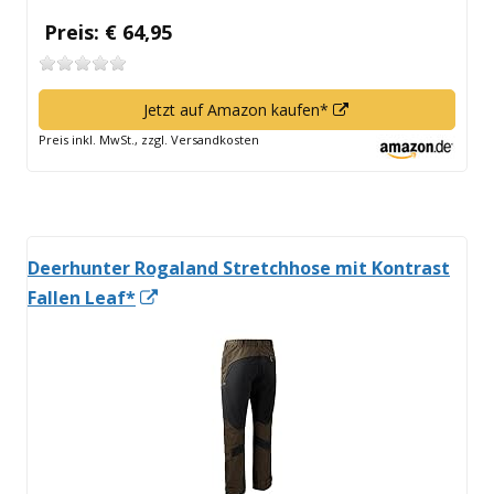
Preis: € 64,95
In
Jetzt auf Amazon kaufen*
neuem
Preis inkl. MwSt., zzgl. Versandkosten
Fenster
öffnen
Deerhunter Rogaland Stretchhose mit Kontrast
In
Fallen Leaf*
neuem
Fenster
öffnen