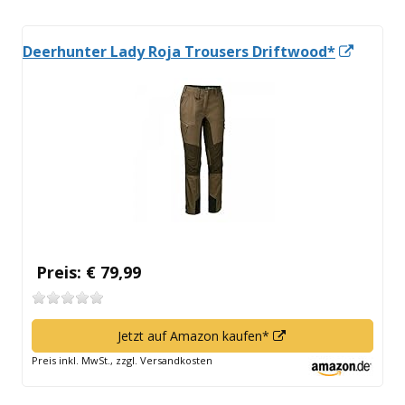
In
Deerhunter Lady Roja Trousers Driftwood*
neuem
Fenste
öffnen
Preis: € 79,99
In
Jetzt auf Amazon kaufen*
neuem
Preis inkl. MwSt., zzgl. Versandkosten
Fenster
öffnen