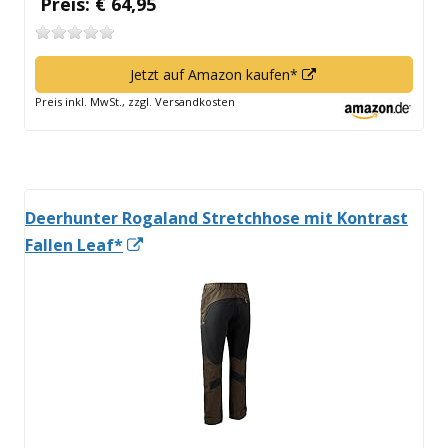
Preis: € 64,95
In
Jetzt auf Amazon kaufen*
neuem
Preis inkl. MwSt., zzgl. Versandkosten
Fenster
öffnen
Deerhunter Rogaland Stretchhose mit Kontrast
In
Fallen Leaf*
neuem
Fenster
öffnen