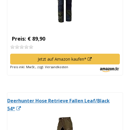
Preis: € 89,90
In
Jetzt auf Amazon kaufen*
neuem
Preis inkl. MwSt., zzgl. Versandkosten
Fenster
öffnen
Deerhunter Hose Retrieve Fallen Leaf/Black
In
54*
neuem
Fenster