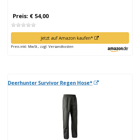
Preis: € 54,00
In
Jetzt auf Amazon kaufen*
neuem
Preis inkl. MwSt., zzgl. Versandkosten
Fenster
öffnen
In
Deerhunter Survivor Regen Hose*
neuem
Fenster
öffnen