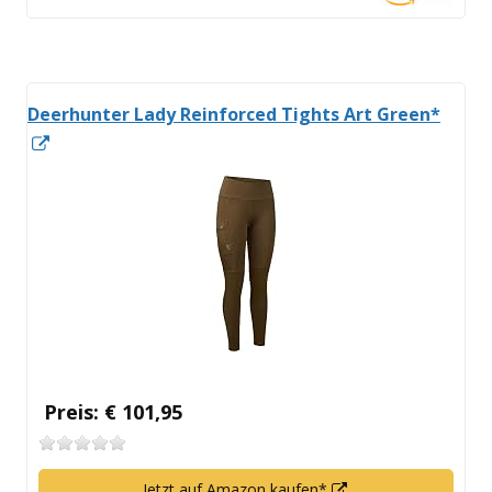
Fenster
öffnen
Deerhunter Lady Reinforced Tights Art Green*
In
neuem
Fenster
öffnen
Preis: € 101,95
In
Jetzt auf Amazon kaufen*