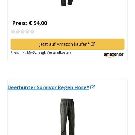
Preis: € 54,00
In
Jetzt auf Amazon kaufen*
neuem
Preis inkl. MwSt., zzgl. Versandkosten
Fenster
öffnen
In
Deerhunter Survivor Regen Hose*
neuem
Fenster
öffnen