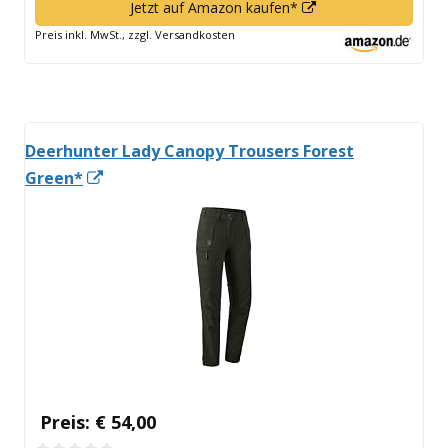
In
Jetzt auf Amazon kaufen*
neuem
Preis inkl. MwSt., zzgl. Versandkosten
Fenster
öffnen
Deerhunter Lady Canopy Trousers Forest
In
Green*
neuem
Fenster
öffnen
Preis: € 54,00