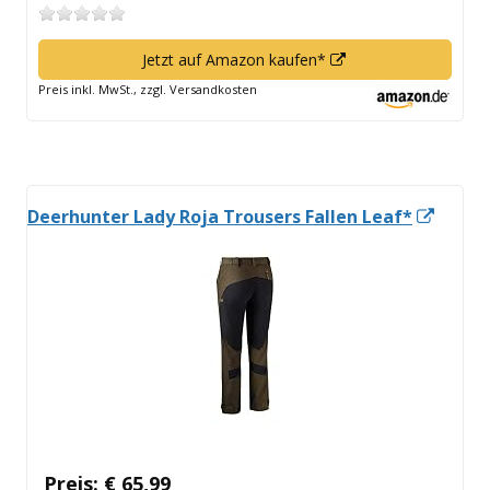
In
Jetzt auf Amazon kaufen*
neuem
Preis inkl. MwSt., zzgl. Versandkosten
Fenster
öffnen
In
Deerhunter Lady Roja Trousers Fallen Leaf*
neue
Fenst
öffne
Preis: € 65,99