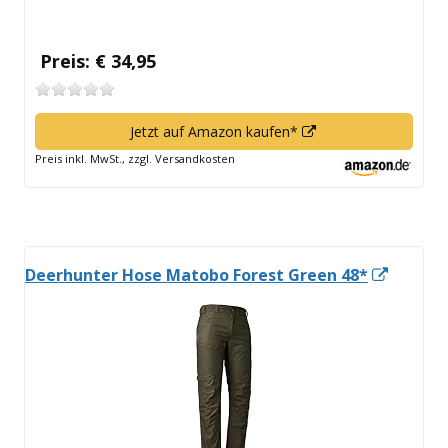
Preis: € 34,95
In
Jetzt auf Amazon kaufen*
neuem
Preis inkl. MwSt., zzgl. Versandkosten
Fenster
öffnen
In
Deerhunter Hose Matobo Forest Green 48*
neuem
Fenste
öffnen