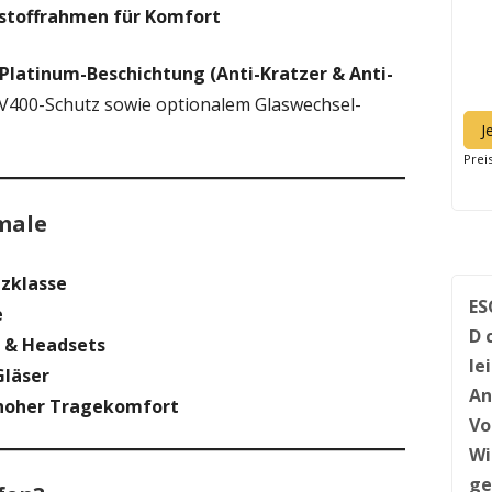
mstoffrahmen für Komfort
Platinum-Beschichtung (Anti-Kratzer & Anti-
UV400-Schutz sowie optionalem Glaswechsel-
J
Prei
male
tzklasse
ES
e
D 
 & Headsets
le
Gläser
An
hoher Tragekomfort
Vo
Wi
ge