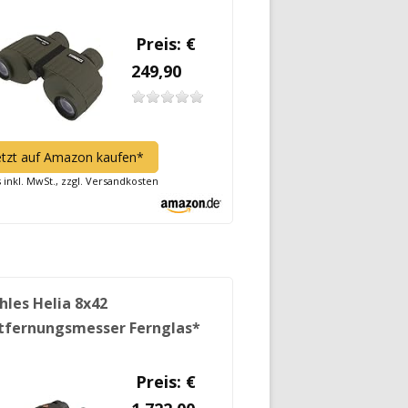
Preis: €
249,90
etzt auf Amazon kaufen*
s inkl. MwSt., zzgl. Versandkosten
hles Helia 8x42
tfernungsmesser Fernglas*
Preis: €