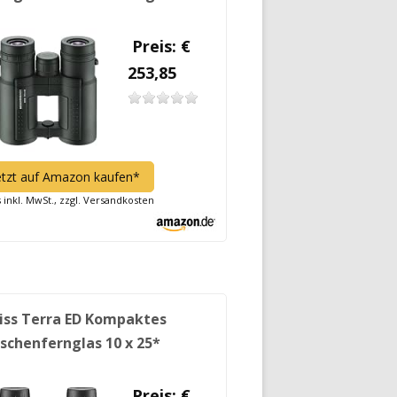
Preis: €
253,85
etzt auf Amazon kaufen*
s inkl. MwSt., zzgl. Versandkosten
iss Terra ED Kompaktes
schenfernglas 10 x 25*
Preis: €