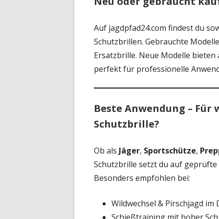
Neu oder gebraucht kau
Auf jagdpfad24.com findest du so
Schutzbrillen. Gebrauchte Modelle 
Ersatzbrille. Neue Modelle bieten
perfekt für professionelle Anwend
Beste Anwendung – Für w
Schutzbrille?
Ob als
Jäger
,
Sportschütze
,
Prep
Schutzbrille setzt du auf geprüft
Besonders empfohlen bei:
Wildwechsel & Pirschjagd im D
Schießtraining mit hoher Sc