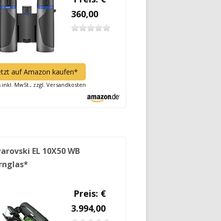
360,00
etzt auf Amazon kaufen*
s inkl. MwSt., zzgl. Versandkosten
arovski EL 10X50 WB
rnglas*
Preis: €
3.994,00