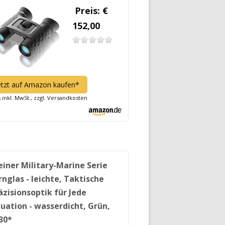
Preis: €
152,00
etzt auf Amazon kaufen*
s inkl. MwSt., zzgl. Versandkosten
einer Military-Marine Serie
rnglas - leichte, Taktische
äzisionsoptik für Jede
tuation - wasserdicht, Grün,
30*