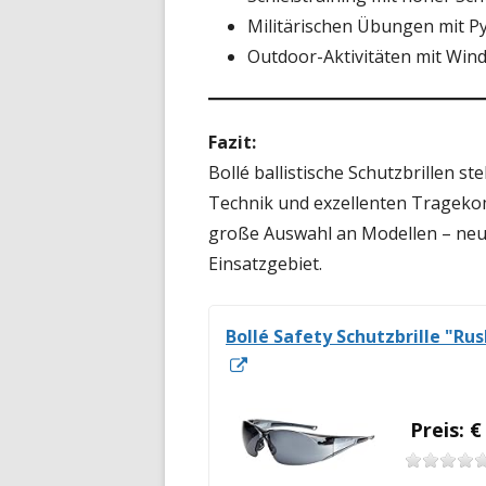
Militärischen Übungen mit P
Outdoor-Aktivitäten mit Win
Fazit:
Bollé ballistische Schutzbrillen 
Technik und exzellenten Trageko
große Auswahl an Modellen – neu
Einsatzgebiet.
Bollé Safety Schutzbrille "Ru
In
neuem
Fenster
Preis: €
öffnen