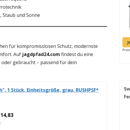
yrotechnik
d, Staub und Sonne
J
stehen für kompromisslosen Schutz, modernste
Prei
mfort. Auf
jagdpfad24.com
findest du eine
 oder gebraucht – passend für dein
Sw
sh", 1 Stück, Einheitsgröße, grau, RUSHPSF*
Fe
 14,83