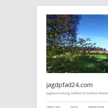
Springe
zum
Inhalt
jagdpfad24.com
Jagdausrüstung, Optiken & Outdoor-Mark
Primäres
ÜBER UNS
FAQS
IMPRESSUM