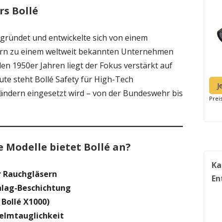
rs Bollé
gründet und entwickelte sich von einem
orn zu einem weltweit bekannten Unternehmen
den 1950er Jahren liegt der Fokus verstärkt auf
ute steht Bollé Safety für High-Tech
J
Ländern eingesetzt wird – von der Bundeswehr bis
Prei
 Modelle bietet Bollé an?
Ka
er Rauchgläsern
En
hlag-Beschichtung
 Bollé X1000)
Helmtauglichkeit