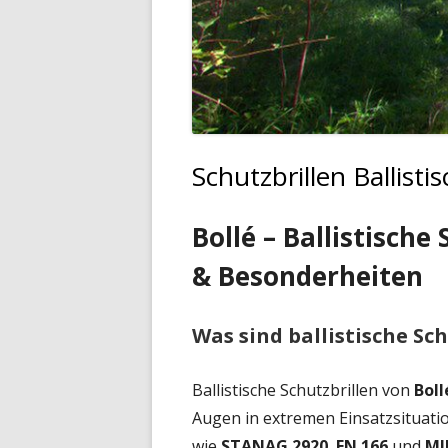
Schutzbrillen Ballisti
Bollé – Ballistische
& Besonderheiten
Was sind ballistische Sch
Ballistische Schutzbrillen von
Boll
Augen in extremen Einsatzsituatio
wie
STANAG 2920
,
EN 166
und
MI