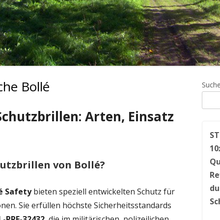
sche Bollé
Ha
Such
Sei
 Schutzbrillen: Arten, Einsatz
ST
10
Qu
utzbrillen von Bollé?
Re
du
é Safety
bieten speziell entwickelten Schutz für
Sc
nen. Sie erfüllen höchste Sicherheitsstandards
L-PRF-32432
, die im militärischen, polizeilichen