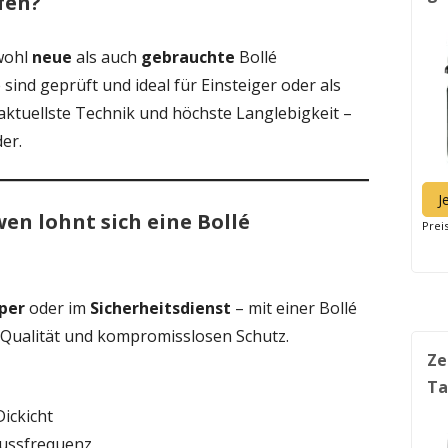
fen?
wohl
neue
als auch
gebrauchte
Bollé
sind geprüft und ideal für Einsteiger oder als
 aktuellste Technik und höchste Langlebigkeit –
er.
J
en lohnt sich eine Bollé
Prei
per
oder im
Sicherheitsdienst
– mit einer Bollé
e Qualität und kompromisslosen Schutz.
Ze
Ta
ickicht
hussfrequenz