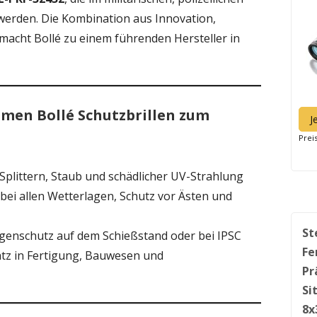
 werden. Die Kombination aus Innovation,
macht Bollé zu einem führenden Hersteller in
men Bollé Schutzbrillen zum
J
Prei
 Splittern, Staub und schädlicher UV-Strahlung
k bei allen Wetterlagen, Schutz vor Ästen und
St
Augenschutz auf dem Schießstand oder bei IPSC
Fe
satz in Fertigung, Bauwesen und
Pr
Si
8x