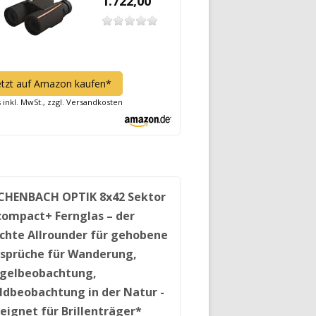
1.722,00
etzt auf Amazon kaufen*
s inkl. MwSt., zzgl. Versandkosten
CHENBACH OPTIK 8x42 Sektor
compact+ Fernglas – der
ichte Allrounder für gehobene
sprüche für Wanderung,
gelbeobachtung,
ldbeobachtung in der Natur -
eignet für Brillenträger*