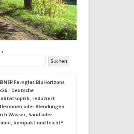
upt-
en
Suchen
tenleiste
EINER Fernglas BluHorizons
x26 - Deutsche
alitätsoptik, reduziert
flexionen oder Blendungen
rch Wasser, Sand oder
hnee, kompakt und leicht*