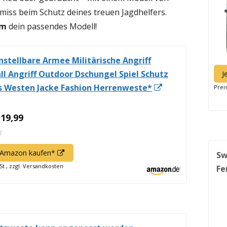
iss beim Schutz deines treuen Jagdhelfers.
om
dein passendes Modell!
nstellbare Armee Militärische Angriff
ll Angriff Outdoor Dschungel Spiel Schutz
J
In
 Westen Jacke Fashion Herrenweste*
Prei
neuem
Fenster
 19,99
öffnen
In
f Amazon kaufen*
Sw
neuem
St., zzgl. Versandkosten
Fe
Fenster
öffnen