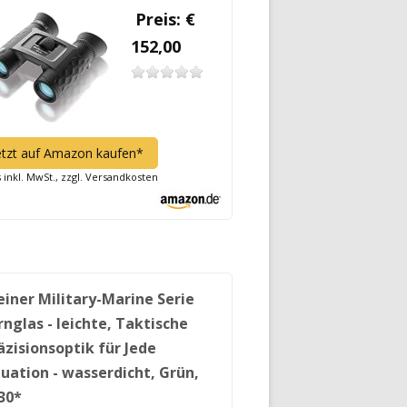
Preis: €
152,00
etzt auf Amazon kaufen*
s inkl. MwSt., zzgl. Versandkosten
einer Military-Marine Serie
rnglas - leichte, Taktische
äzisionsoptik für Jede
tuation - wasserdicht, Grün,
30*