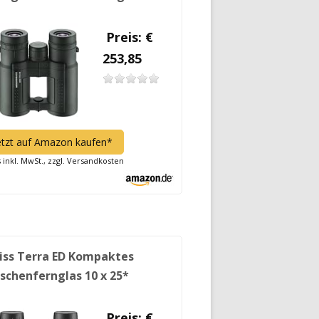
Preis: €
253,85
etzt auf Amazon kaufen*
s inkl. MwSt., zzgl. Versandkosten
iss Terra ED Kompaktes
schenfernglas 10 x 25*
Preis: €