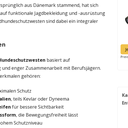
 Ursprünglich aus Dänemark stammend, hat sich
g auf funktionale Jagdbekleidung und -ausrüstung
agdhundeschutzwesten sind dabei ein integraler
en
J
Prei
a Hundeschutzwesten
basiert auf
g und enger Zusammenarbeit mit Berufsjägern.
Merkmalen gehören:
ximalen Schutz
Ka
alien
, teils Kevlar oder Dyneema
En
eifen
für bessere Sichtbarkeit
assform
, die Bewegungsfreiheit lässt
 hohem Schutzniveau