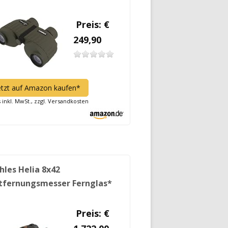
Preis: €
249,90
etzt auf Amazon kaufen*
s inkl. MwSt., zzgl. Versandkosten
hles Helia 8x42
tfernungsmesser Fernglas*
Preis: €