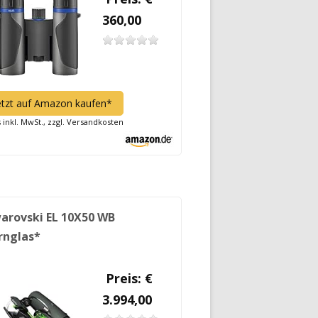
360,00
etzt auf Amazon kaufen*
s inkl. MwSt., zzgl. Versandkosten
arovski EL 10X50 WB
rnglas*
Preis: €
3.994,00