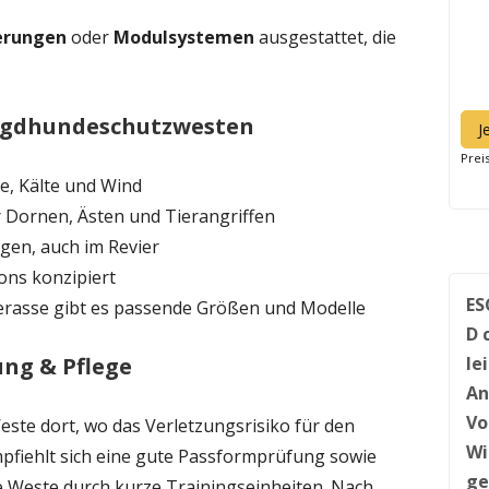
erungen
oder
Modulsystemen
ausgestattet, die
Jagdhundeschutzwesten
J
Prei
se, Kälte und Wind
r Dornen, Ästen und Tierangriffen
nigen, auch im Revier
sons konzipiert
ES
derasse gibt es passende Größen und Modelle
D 
le
ng & Pflege
An
Vo
ste dort, wo das Verletzungsrisiko für den
Wi
mpfiehlt sich eine gute Passformprüfung sowie
ge
 Weste durch kurze Trainingseinheiten. Nach