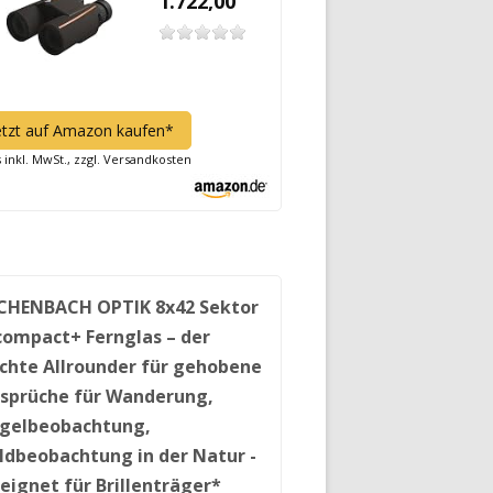
1.722,00
etzt auf Amazon kaufen*
s inkl. MwSt., zzgl. Versandkosten
CHENBACH OPTIK 8x42 Sektor
compact+ Fernglas – der
ichte Allrounder für gehobene
sprüche für Wanderung,
gelbeobachtung,
ldbeobachtung in der Natur -
eignet für Brillenträger*