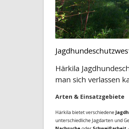
Jagdhundeschutzwest
Härkila Jagdhundesch
man sich verlassen k
Arten & Einsatzgebiete
Härkila bietet verschiedene
Jagd
unterschiedliche Jagdarten und 
Nachsuche
oder
Schweißarbeit
–