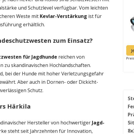
alstärke und Schutzlevel verfügbar. Vom leichten
sicheren Weste mit
Kevlar-Verstärkung
ist für
sführung erhältlich.
deschutzwesten zum Einsatz?
J
tzwesten für Jagdhunde
reichen von
Prei
in zu skandinavischen Hochlandschaften.
d, bei der Hunde mit hoher Verletzungsgefahr
ewährt. Aber auch in Dornen- oder Dickicht-
uverlässigen Schutz.
St
rs Härkila
Fe
Pr
dinavischer Hersteller von hochwertiger
Jagd-
Si
8x
rke steht seit Jahrzehnten für Innovation,