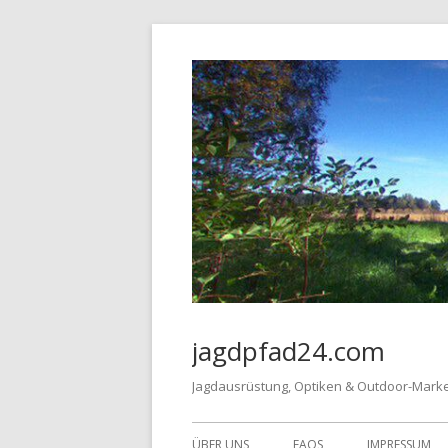
Springe
zum
Inhalt
jagdpfad24.com
Jagdausrüstung, Optiken & Outdoor-Mark
Primäres
ÜBER UNS
FAQS
IMPRESSUM