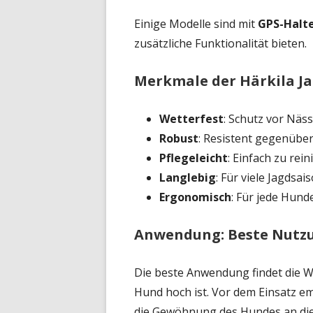
Einige Modelle sind mit
GPS-Halt
zusätzliche Funktionalität bieten.
Merkmale der Härkila 
Wetterfest
: Schutz vor Näs
Robust
: Resistent gegenübe
Pflegeleicht
: Einfach zu rei
Langlebig
: Für viele Jagdsai
Ergonomisch
: Für jede Hun
Anwendung: Beste Nutzu
Die beste Anwendung findet die We
Hund hoch ist. Vor dem Einsatz e
die Gewöhnung des Hundes an die