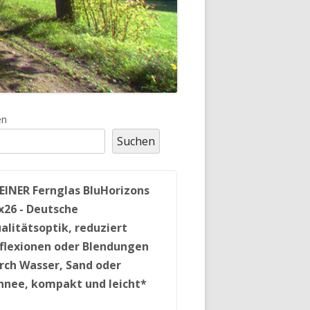
upt-
en
Suchen
tenleiste
EINER Fernglas BluHorizons
x26 - Deutsche
alitätsoptik, reduziert
flexionen oder Blendungen
rch Wasser, Sand oder
hnee, kompakt und leicht*