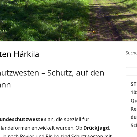
en Härkila
Ha
Such
Sei
utzwesten – Schutz, auf den
ann
ST
10
Qu
Re
du
hundeschutzwesten
an, die speziell für
Sc
Geländeformen entwickelt wurden. Ob
Drückjagd
,
 je nach Revier und Risiko sind Schutzwesten mit