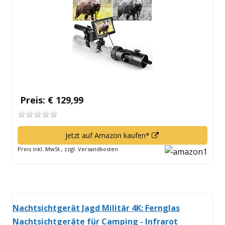
Fenster
öffnen
Preis: € 129,99
In
Jetzt auf Amazon kaufen*
neuem
Preis inkl. MwSt., zzgl. Versandkosten
Fenster
öffnen
Nachtsichtgerät Jagd Militär 4K: Fernglas
Nachtsichtgeräte für Camping - Infrarot