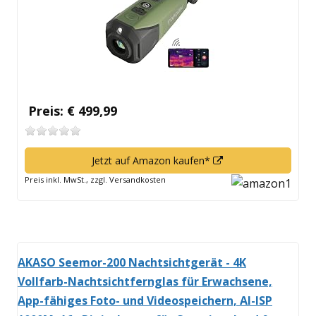
Preis: € 499,99
In
Jetzt auf Amazon kaufen*
neuem
Preis inkl. MwSt., zzgl. Versandkosten
Fenster
öffnen
AKASO Seemor-200 Nachtsichtgerät - 4K
Vollfarb-Nachtsichtfernglas für Erwachsene,
App-fähiges Foto- und Videospeichern, AI-ISP