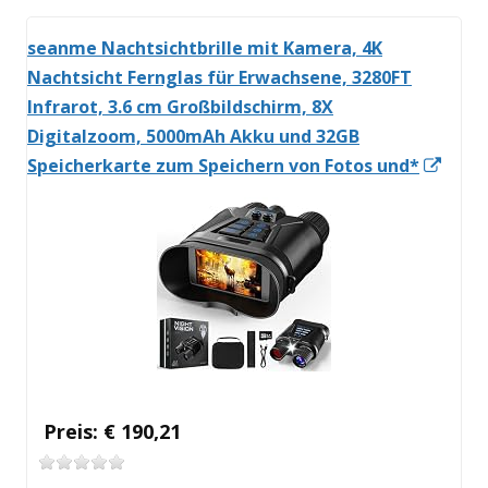
seanme Nachtsichtbrille mit Kamera, 4K
Nachtsicht Fernglas für Erwachsene, 3280FT
Infrarot, 3.6 cm Großbildschirm, 8X
Digitalzoom, 5000mAh Akku und 32GB
In
Speicherkarte zum Speichern von Fotos und*
neu
Fens
öffn
Preis: € 190,21