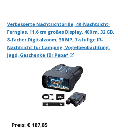
öffnen
Verbesserte Nachtsichtbrille, 4K-Nachtsicht-
Fernglas, 11,6 cm großes Display, 400 m, 32 GB,
8-facher Digitalzoom, 36 MP, 7-stufige IR-
Nachtsicht für Camping, Vogelbeobachtung,
In
Jagd, Geschenke für Papa*
neuem
Fenster
öffnen
Preis: € 187,85