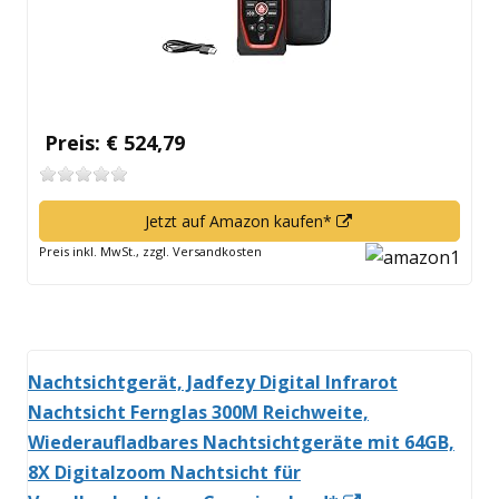
Preis: € 524,79
In
Jetzt auf Amazon kaufen*
neuem
Preis inkl. MwSt., zzgl. Versandkosten
Fenster
öffnen
Nachtsichtgerät, Jadfezy Digital Infrarot
Nachtsicht Fernglas 300M Reichweite,
Wiederaufladbares Nachtsichtgeräte mit 64GB,
8X Digitalzoom Nachtsicht für