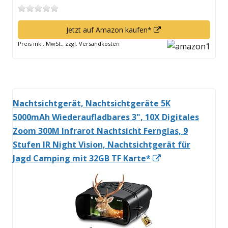
In
Jetzt auf Amazon kaufen*
neuem
Preis inkl. MwSt., zzgl. Versandkosten
Fenster
öffnen
Nachtsichtgerät, Nachtsichtgeräte 5K
5000mAh Wiederaufladbares 3", 10X Digitales
Zoom 300M Infrarot Nachtsicht Fernglas, 9
Stufen IR Night Vision, Nachtsichtgerät für
In
Jagd Camping mit 32GB TF Karte*
neuem
Fenster
öffnen