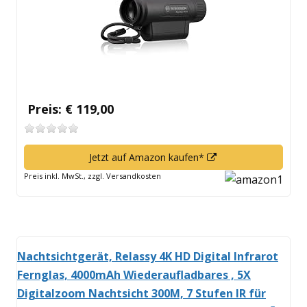
Preis: € 119,00
In
Jetzt auf Amazon kaufen*
neuem
Preis inkl. MwSt., zzgl. Versandkosten
Fenster
öffnen
Nachtsichtgerät, Relassy 4K HD Digital Infrarot
Fernglas, 4000mAh Wiederaufladbares , 5X
Digitalzoom Nachtsicht 300M, 7 Stufen IR für