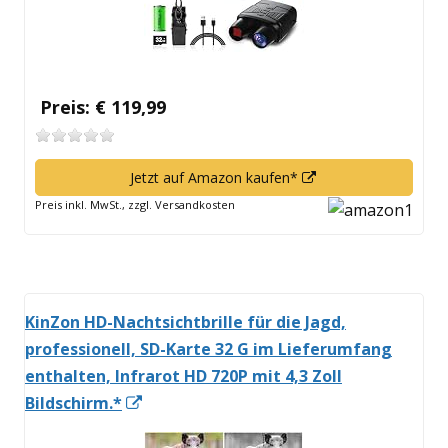
Preis: € 119,99
In
Jetzt auf Amazon kaufen*
neuem
Preis inkl. MwSt., zzgl. Versandkosten
Fenster
öffnen
KinZon HD-Nachtsichtbrille für die Jagd,
professionell, SD-Karte 32 G im Lieferumfang
enthalten, Infrarot HD 720P mit 4,3 Zoll
In
Bildschirm.*
neuem