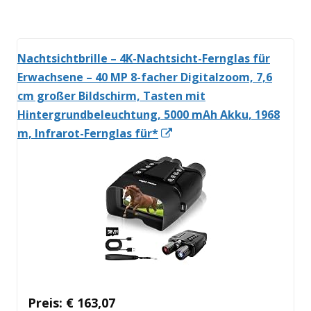
öffnen
Nachtsichtbrille – 4K-Nachtsicht-Fernglas für
Erwachsene – 40 MP 8-facher Digitalzoom, 7,6
cm großer Bildschirm, Tasten mit
Hintergrundbeleuchtung, 5000 mAh Akku, 1968
In
m, Infrarot-Fernglas für*
neuem
Fenster
öffnen
Preis: € 163,07