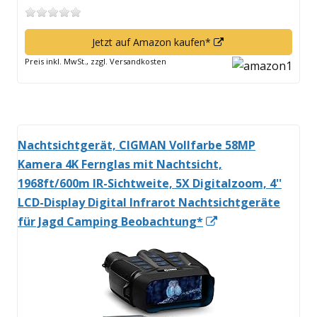
In
Jetzt auf Amazon kaufen*
neuem
Preis inkl. MwSt., zzgl. Versandkosten
Fenster
öffnen
Nachtsichtgerät, CIGMAN Vollfarbe 58MP
Kamera 4K Fernglas mit Nachtsicht,
1968ft/600m IR-Sichtweite, 5X Digitalzoom, 4''
LCD-Display Digital Infrarot Nachtsichtgeräte
In
für Jagd Camping Beobachtung*
neuem
Fenster
öffnen