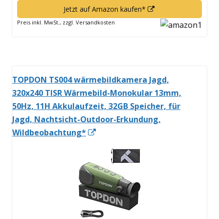
In
Jetzt auf Amazon kaufen*
neuem
Preis inkl. MwSt., zzgl. Versandkosten
Fenster
öffnen
TOPDON TS004 wärmebildkamera Jagd,
320x240 TISR Wärmebild-Monokular 13mm,
50Hz, 11H Akkulaufzeit, 32GB Speicher, für
Jagd, Nachtsicht-Outdoor-Erkundung,
In
Wildbeobachtung*
neuem
Fenster
öffnen