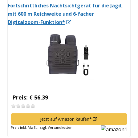
Fortschrittliches Nachtsichtgerät für die Jagd,
mit 600 m Reichweite und 6-facher
In
Digitalzoom-Funktion*
neuem
Fenster
öffnen
Preis: € 56,39
In
Jetzt auf Amazon kaufen*
neuem
Preis inkl. MwSt., zzgl. Versandkosten
Fenster