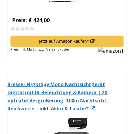
Preis: € 424,00
In
Jetzt auf Amazon kaufen*
neuem
Preis inkl. MwSt., zzgl. Versandkosten
Fenster
öffnen
Bresser NightSpy Mono Nachtsichtgerät
Digital mit IR-Beleuchtung & Kamera | 2X
optische Vergrößerung, 100m Nachtsicht-
In
Reichweite | inkl. Akku & Tasche*
neuem
Fenster
öffnen