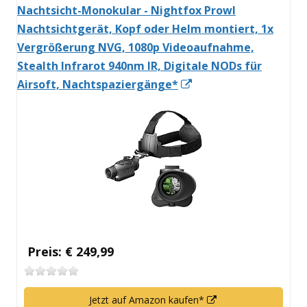
Nachtsicht-Monokular - Nightfox Prowl
Nachtsichtgerät, Kopf oder Helm montiert, 1x
Vergrößerung NVG, 1080p Videoaufnahme,
Stealth Infrarot 940nm IR, Digitale NODs für
In
Airsoft, Nachtspaziergänge*
neuem
Fenster
öffnen
Preis: € 249,99
In
Jetzt auf Amazon kaufen*