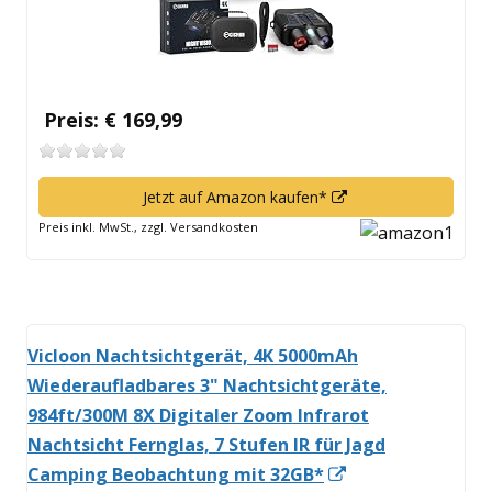
Preis: € 169,99
In
Jetzt auf Amazon kaufen*
neuem
Preis inkl. MwSt., zzgl. Versandkosten
Fenster
öffnen
Vicloon Nachtsichtgerät, 4K 5000mAh
Wiederaufladbares 3" Nachtsichtgeräte,
984ft/300M 8X Digitaler Zoom Infrarot
Nachtsicht Fernglas, 7 Stufen IR für Jagd
In
Camping Beobachtung mit 32GB*