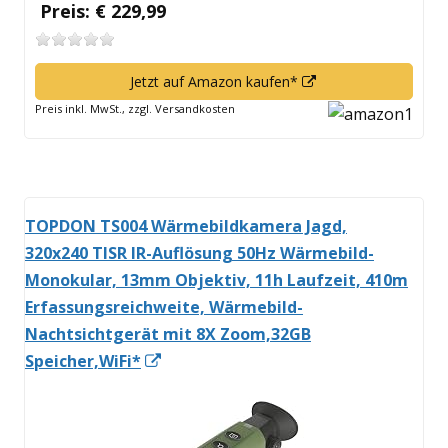
Preis: € 229,99
In
Jetzt auf Amazon kaufen*
neuem
Preis inkl. MwSt., zzgl. Versandkosten
Fenster
öffnen
TOPDON TS004 Wärmebildkamera Jagd,
320x240 TISR IR-Auflösung 50Hz Wärmebild-
Monokular, 13mm Objektiv, 11h Laufzeit, 410m
Erfassungsreichweite, Wärmebild-
Nachtsichtgerät mit 8X Zoom,32GB
In
Speicher,WiFi*
neuem
Fenster
öffnen