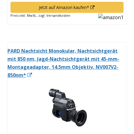
In
Jetzt auf Amazon kaufen*
neuem
Preis inkl. MwSt., zzgl. Versandkosten
Fenster
öffnen
PARD Nachtsicht Monokular, Nachtsichtgerät
mit 850 nm, Jagd-Nachtsichtgerät mit 45-mm-
Montageadapter, 14.5mm Objektiv, NV007V2-
In
850nm*
neuem
Fenster
öffnen