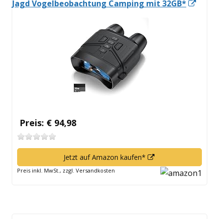
In
Jagd Vogelbeobachtung Camping mit 32GB*
neue
Fenst
öffne
Preis: € 94,98
In
Jetzt auf Amazon kaufen*
neuem
Preis inkl. MwSt., zzgl. Versandkosten
Fenster
öffnen