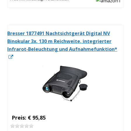
Fenster
öffnen
Bresser 1877491 Nachtsichtgerät Digital NV
Binokular 3x, 130 m Reichweite, integrierter
Infrarot-Beleuchtung und Aufnahmefunktion*
In
neuem
Fenster
öffnen
Preis: € 95,85