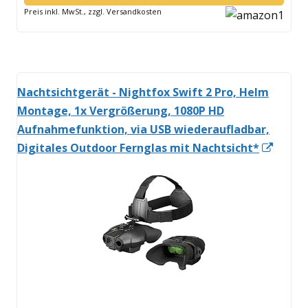
neuem
Preis inkl. MwSt., zzgl. Versandkosten
Fenster
öffnen
Nachtsichtgerät - Nightfox Swift 2 Pro, Helm
Montage, 1x Vergrößerung, 1080P HD
Aufnahmefunktion, via USB wiederaufladbar,
In
Digitales Outdoor Fernglas mit Nachtsicht*
neue
Fenst
öffne