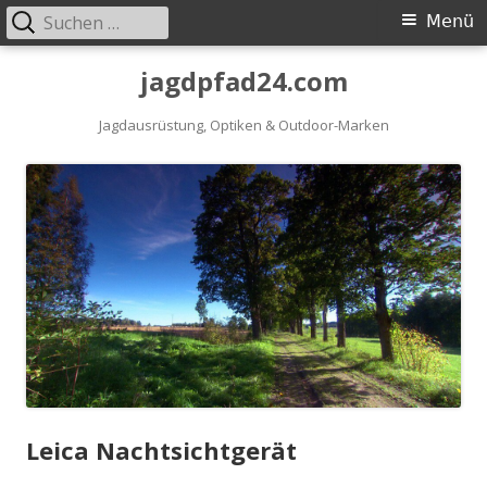
Suchen
Primäres
Menü
nach:
Menü
Springe
jagdpfad24.com
zum
Inhalt
Jagdausrüstung, Optiken & Outdoor-Marken
Leica Nachtsichtgerät