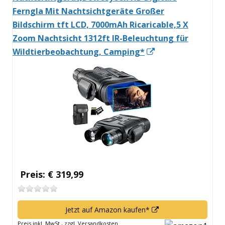
Ferngla Mit Nachtsichtgeräte Großer
Bildschirm tft LCD, 7000mAh Ricaricable,5 X
Zoom Nachtsicht 1312ft IR-Beleuchtung für
In
Wildtierbeobachtung, Camping*
neuem
Fenster
öffnen
Preis: € 319,99
In
Jetzt auf Amazon kaufen*
neuem
Preis inkl. MwSt., zzgl. Versandkosten