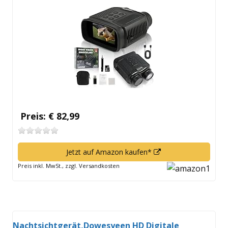
neuem
Fenster
öffnen
Preis: € 82,99
In
Jetzt auf Amazon kaufen*
neuem
Preis inkl. MwSt., zzgl. Versandkosten
Fenster
öffnen
Nachtsichtgerät,Dowesyeen HD Digitale