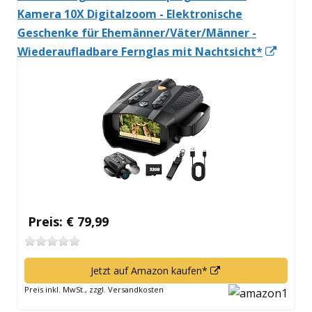
Kamera 10X Digitalzoom - Elektronische
Geschenke für Ehemänner/Väter/Männer -
In
Wiederaufladbare Fernglas mit Nachtsicht*
neue
Fenst
öffne
Preis: € 79,99
In
Jetzt auf Amazon kaufen*
neuem
Preis inkl. MwSt., zzgl. Versandkosten
Fenster