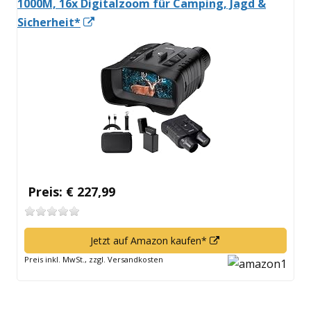
1000M, 16x Digitalzoom für Camping, Jagd &
In
Sicherheit*
neuem
Fenster
öffnen
Preis: € 227,99
In
Jetzt auf Amazon kaufen*
neuem
Preis inkl. MwSt., zzgl. Versandkosten
Fenster
öffnen