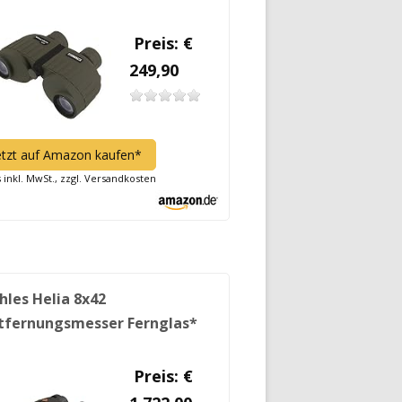
Preis: €
249,90
etzt auf Amazon kaufen*
s inkl. MwSt., zzgl. Versandkosten
hles Helia 8x42
tfernungsmesser Fernglas*
Preis: €