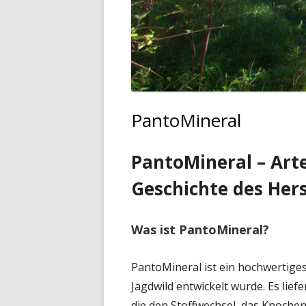
PantoMineral
PantoMineral – Art
Geschichte des Hers
Was ist PantoMineral?
PantoMineral ist ein hochwertiges 
Jagdwild entwickelt wurde. Es lie
die den Stoffwechsel, das Knochen