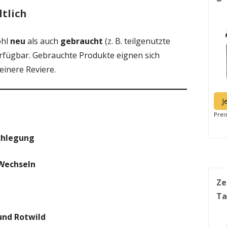
tlich
ohl
neu
als auch
gebraucht
(z. B. teilgenutzte
rfügbar. Gebrauchte Produkte eignen sich
einere Reviere.
J
Prei
chlegung
 Wechseln
Ze
Ta
und Rotwild