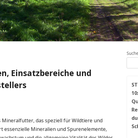
Ha
Such
Sei
en, Einsatzbereiche und
tellers
ST
10
Qu
Re
du
Mineralfutter, das speziell für Wildtiere und
Sc
fert essenzielle Mineralien und Spurenelemente,
wachstum und die allgemeine Vitalität des Wildes