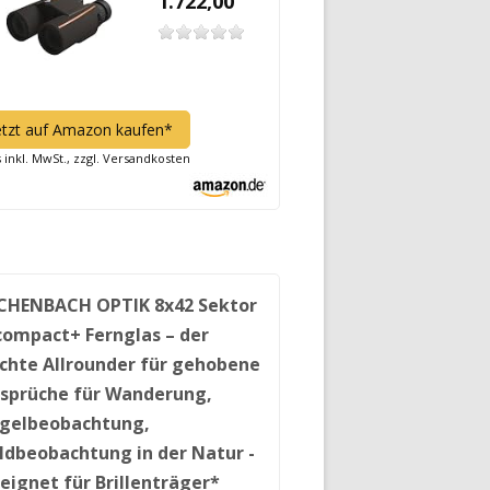
1.722,00
etzt auf Amazon kaufen*
s inkl. MwSt., zzgl. Versandkosten
CHENBACH OPTIK 8x42 Sektor
compact+ Fernglas – der
ichte Allrounder für gehobene
sprüche für Wanderung,
gelbeobachtung,
ldbeobachtung in der Natur -
eignet für Brillenträger*