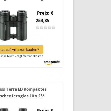
Preis: €
253,85
etzt auf Amazon kaufen*
s inkl. MwSt., zzgl. Versandkosten
iss Terra ED Kompaktes
schenfernglas 10 x 25*
Preis: €