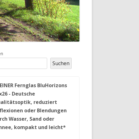
upt-
en
Suchen
tenleiste
EINER Fernglas BluHorizons
x26 - Deutsche
alitätsoptik, reduziert
flexionen oder Blendungen
rch Wasser, Sand oder
hnee, kompakt und leicht*