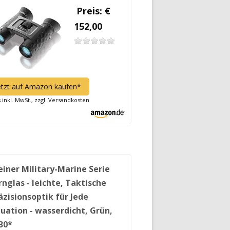
Preis: €
152,00
etzt auf Amazon kaufen*
s inkl. MwSt., zzgl. Versandkosten
einer Military-Marine Serie
rnglas - leichte, Taktische
äzisionsoptik für Jede
tuation - wasserdicht, Grün,
30*