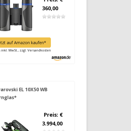
360,00
etzt auf Amazon kaufen*
s inkl. MwSt., zzgl. Versandkosten
arovski EL 10X50 WB
rnglas*
Preis: €
3.994,00