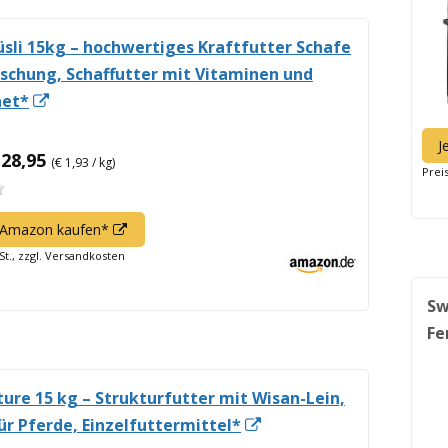
i 15kg – hochwertiges Kraftfutter Schafe
ischung, Schaffutter mit Vitaminen und
In
net*
neuem
J
Fenster
 28,95
(€ 1,93 / kg)
Prei
öffnen
In
f Amazon kaufen*
neuem
St., zzgl. Versandkosten
Fenster
öffnen
Sw
Fe
re 15 kg – Strukturfutter mit Wisan-Lein,
In
ür Pferde, Einzelfuttermittel*