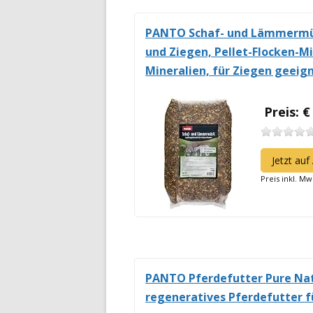
PANTO Schaf- und Lämmermüsl
und Ziegen, Pellet-Flocken-M
Mineralien, für Ziegen geeig
Preis: €
Jetzt au
Preis inkl. Mw
PANTO Pferdefutter Pure Natu
regeneratives Pferdefutter f