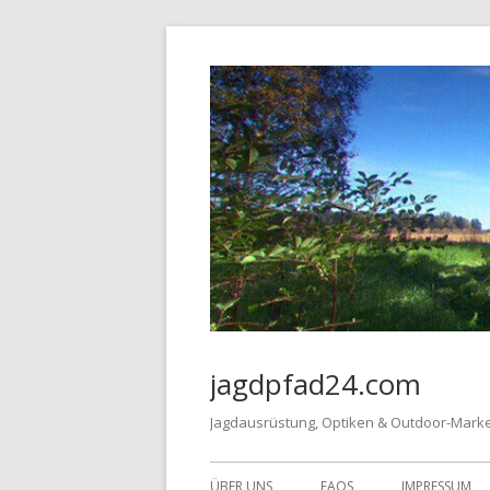
Springe
zum
Inhalt
jagdpfad24.com
Jagdausrüstung, Optiken & Outdoor-Mark
Primäres
ÜBER UNS
FAQS
IMPRESSUM