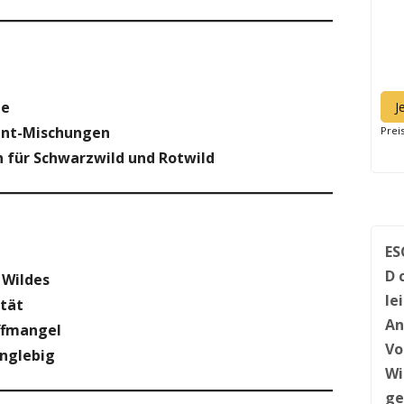
ne
J
ent-Mischungen
Prei
 für Schwarzwild und Rotwild
ES
D 
 Wildes
le
tät
An
ffmangel
Vo
anglebig
Wi
ge