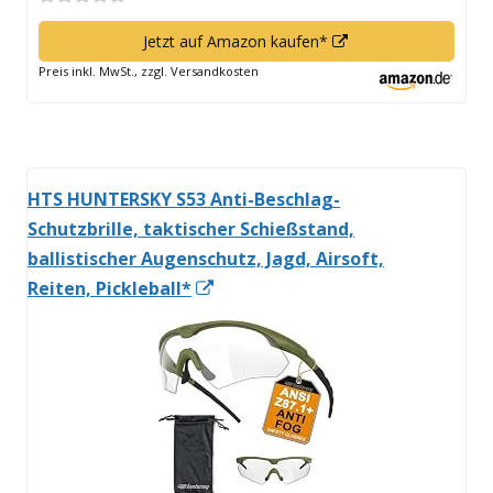
In
Jetzt auf Amazon kaufen*
neuem
Preis inkl. MwSt., zzgl. Versandkosten
Fenster
öffnen
HTS HUNTERSKY S53 Anti-Beschlag-
Schutzbrille, taktischer Schießstand,
ballistischer Augenschutz, Jagd, Airsoft,
In
Reiten, Pickleball*
neuem
Fenster
öffnen