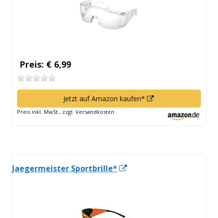
Preis: € 6,99
In
Jetzt auf Amazon kaufen*
neuem
Preis inkl. MwSt., zzgl. Versandkosten
Fenster
öffnen
In
Jaegermeister Sportbrille*
neuem
Fenster
öffnen