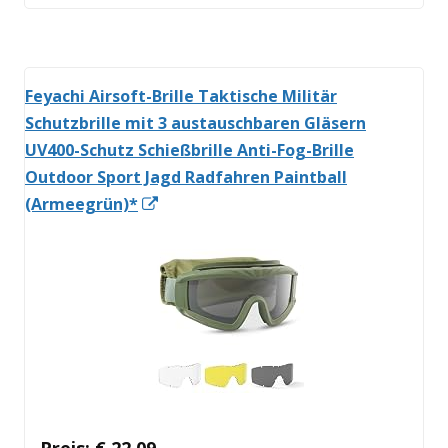
öffnen
Feyachi Airsoft-Brille Taktische Militär
Schutzbrille mit 3 austauschbaren Gläsern
UV400-Schutz Schießbrille Anti-Fog-Brille
Outdoor Sport Jagd Radfahren Paintball
In
(Armeegrün)*
neuem
Fenster
öffnen