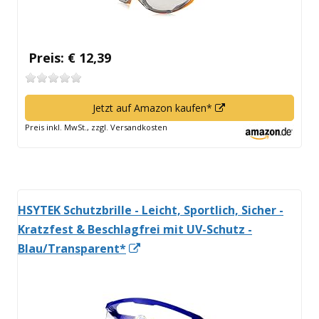
Preis: € 12,39
In
Jetzt auf Amazon kaufen*
neuem
Preis inkl. MwSt., zzgl. Versandkosten
Fenster
öffnen
HSYTEK Schutzbrille - Leicht, Sportlich, Sicher -
Kratzfest & Beschlagfrei mit UV-Schutz -
In
Blau/Transparent*
neuem
Fenster
öffnen