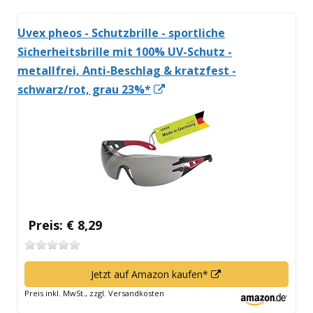
Uvex pheos - Schutzbrille - sportliche
Sicherheitsbrille mit 100% UV-Schutz -
metallfrei, Anti-Beschlag & kratzfest -
In
schwarz/rot, grau 23%*
neuem
Fenster
öffnen
Preis: € 8,29
In
Jetzt auf Amazon kaufen*
neuem
Preis inkl. MwSt., zzgl. Versandkosten
Fenster