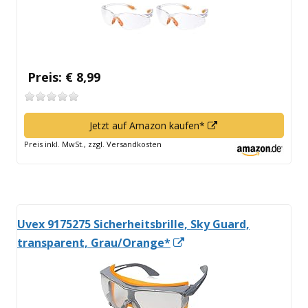
Preis: € 8,99
In
Jetzt auf Amazon kaufen*
neuem
Preis inkl. MwSt., zzgl. Versandkosten
Fenster
öffnen
Uvex 9175275 Sicherheitsbrille, Sky Guard,
In
transparent, Grau/Orange*
neuem
Fenster
öffnen