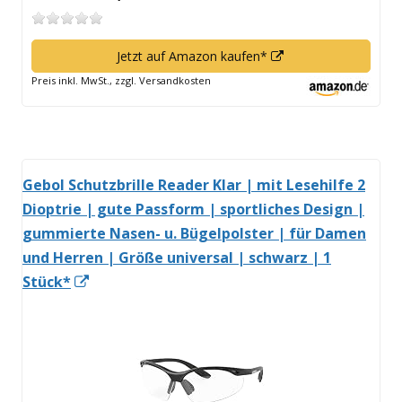
In
Jetzt auf Amazon kaufen*
neuem
Preis inkl. MwSt., zzgl. Versandkosten
Fenster
öffnen
Gebol Schutzbrille Reader Klar | mit Lesehilfe 2
Dioptrie | gute Passform | sportliches Design |
gummierte Nasen- u. Bügelpolster | für Damen
und Herren | Größe universal | schwarz | 1
In
Stück*
neuem
Fenster
öffnen