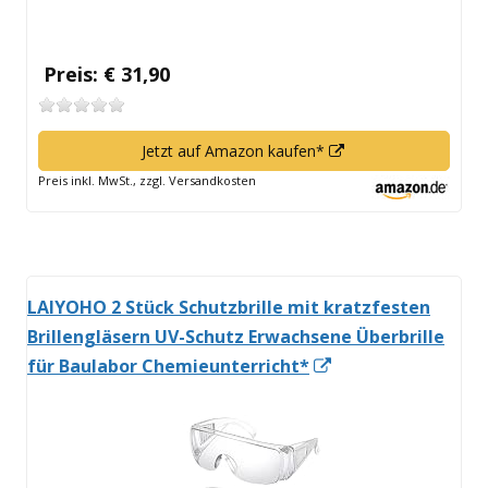
Preis: € 31,90
In
Jetzt auf Amazon kaufen*
neuem
Preis inkl. MwSt., zzgl. Versandkosten
Fenster
öffnen
LAIYOHO 2 Stück Schutzbrille mit kratzfesten
Brillengläsern UV-Schutz Erwachsene Überbrille
In
für Baulabor Chemieunterricht*
neuem
Fenster
öffnen