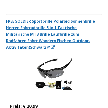
öffnen
FREE SOLDIER Sportbrille Polaroid Sonnenbrille
Herren Fahrradbrille 5 in 1 Taktische
Militärische MTB Brille Laufbrille zum
Radfahren Fahrt Wandern Fischen Outdoor-
In
Aktivitäten(Schwarz)*
neuem
Fenster
öffnen
Preis: € 20,99