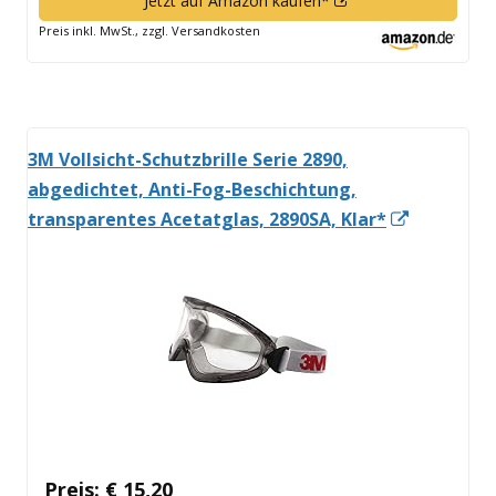
Jetzt auf Amazon kaufen*
neuem
Preis inkl. MwSt., zzgl. Versandkosten
Fenster
öffnen
3M Vollsicht-Schutzbrille Serie 2890,
abgedichtet, Anti-Fog-Beschichtung,
In
transparentes Acetatglas, 2890SA, Klar*
neuem
Fenster
öffnen
Preis: € 15,20