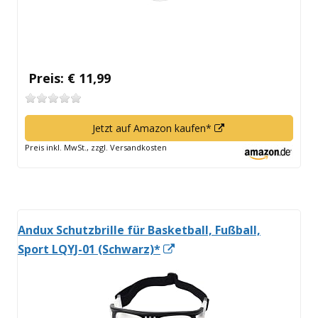
Preis: € 11,99
In
Jetzt auf Amazon kaufen*
neuem
Preis inkl. MwSt., zzgl. Versandkosten
Fenster
öffnen
Andux Schutzbrille für Basketball, Fußball,
In
Sport LQYJ-01 (Schwarz)*
neuem
Fenster
öffnen