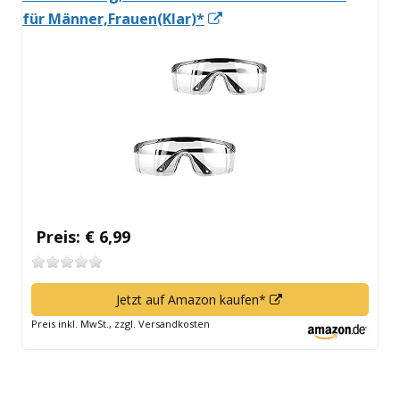
In
für Männer,Frauen(Klar)*
neuem
Fenster
öffnen
Preis: € 6,99
In
Jetzt auf Amazon kaufen*
neuem
Preis inkl. MwSt., zzgl. Versandkosten
Fenster
öffnen