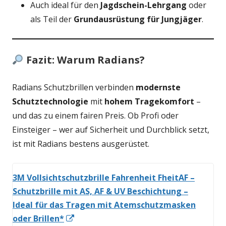
Auch ideal für den
Jagdschein-Lehrgang
oder
als Teil der
Grundausrüstung für Jungjäger
.
Fazit: Warum Radians?
Radians Schutzbrillen verbinden
modernste
Schutztechnologie
mit
hohem Tragekomfort
–
und das zu einem fairen Preis. Ob Profi oder
Einsteiger – wer auf Sicherheit und Durchblick setzt,
ist mit Radians bestens ausgerüstet.
3M Vollsichtschutzbrille Fahrenheit FheitAF –
Schutzbrille mit AS, AF & UV Beschichtung –
Ideal für das Tragen mit Atemschutzmasken
In
oder Brillen*