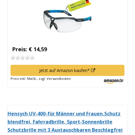
Fenster
öffnen
Preis: € 14,59
In
Jetzt auf Amazon kaufen*
neuem
Preis inkl. MwSt., zzgl. Versandkosten
Fenster
öffnen
Hensych UV-400-für Männer und Frauen,Schutz
blendfrei, Fahrradbrille, Sport-Sonnenbrille
Schutzbrille mit 3 Austauschbaren Beschlagfrei