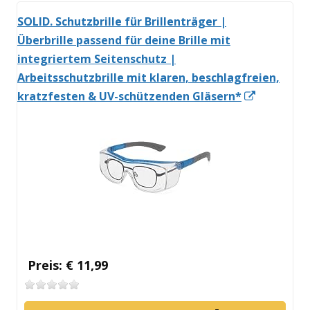
SOLID. Schutzbrille für Brillenträger |
Überbrille passend für deine Brille mit
integriertem Seitenschutz |
Arbeitsschutzbrille mit klaren, beschlagfreien,
In
kratzfesten & UV-schützenden Gläsern*
neuem
Fenster
öffnen
Preis: € 11,99