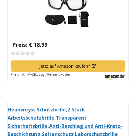
Preis: € 18,99
In
Jetzt auf Amazon kaufen*
neuem
Preis inkl. MwSt., zzgl. Versandkosten
Fenster
öffnen
Heanvmyss Schutzbrille,2 Stück
Arbeitsschutzbrille,Transparent
Sicherheitsbrille,Anti-Beschlag und Anti-Kratz-
Beschichtung,Seitenschutz Laborschutzbrille