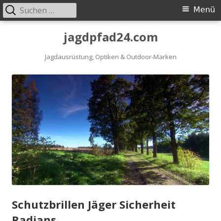
Suchen
Primäres
Menü
nach:
Menü
Springe
jagdpfad24.com
zum
Inhalt
Jagdausrüstung, Optiken & Outdoor-Marken
Schutzbrillen Jäger Sicherheit
Radians