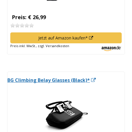
Preis: € 26,99
In
Jetzt auf Amazon kaufen*
neuem
Preis inkl. MwSt., zzgl. Versandkosten
Fenster
öffnen
In
BG Climbing Belay Glasses (Black)*
neuem
Fenster
öffnen