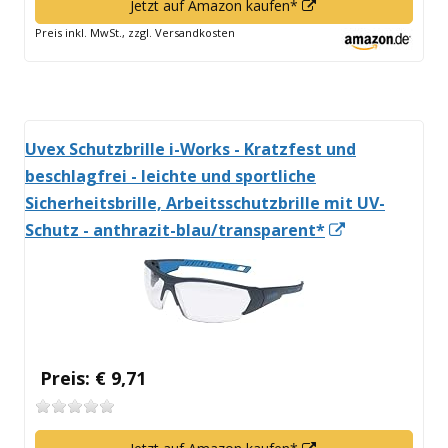
In
Jetzt auf Amazon kaufen*
neuem
Preis inkl. MwSt., zzgl. Versandkosten
Fenster
öffnen
Uvex Schutzbrille i-Works - Kratzfest und
beschlagfrei - leichte und sportliche
Sicherheitsbrille, Arbeitsschutzbrille mit UV-
In
Schutz - anthrazit-blau/transparent*
neuem
Fenster
öffnen
Preis: € 9,71
In