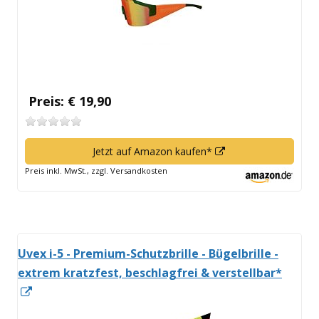
Preis: € 19,90
In
Jetzt auf Amazon kaufen*
neuem
Preis inkl. MwSt., zzgl. Versandkosten
Fenster
öffnen
Uvex i-5 - Premium-Schutzbrille - Bügelbrille -
extrem kratzfest, beschlagfrei & verstellbar*
In
neuem