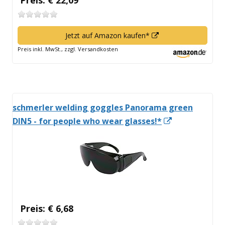
Preis: € 22,09
In
Jetzt auf Amazon kaufen*
neuem
Preis inkl. MwSt., zzgl. Versandkosten
Fenster
öffnen
schmerler welding goggles Panorama green
In
DIN5 - for people who wear glasses!*
neuem
Fenster
öffnen
Preis: € 6,68