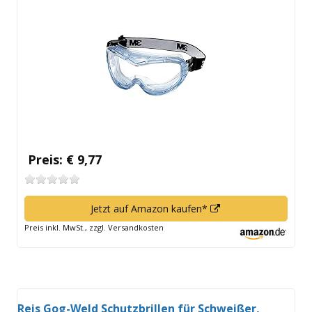
neuem
Fenster
öffnen
Preis: € 9,77
In
Jetzt auf Amazon kaufen*
neuem
Preis inkl. MwSt., zzgl. Versandkosten
Fenster
öffnen
Reis Gog-Weld Schutzbrillen für Schweißer,