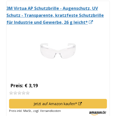
3M Virtua AP Schutzbrille - Augenschutz, UV
Schutz - Transparente, kratzfeste Schutzbrille
In
für Industrie und Gewerbe, 26 g leicht*
neuem
Fenster
öffnen
Preis: € 3,19
In
Jetzt auf Amazon kaufen*
neuem
Preis inkl. MwSt., zzgl. Versandkosten
Fenster