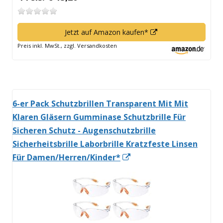
In
Jetzt auf Amazon kaufen*
neuem
Preis inkl. MwSt., zzgl. Versandkosten
Fenster
öffnen
6-er Pack Schutzbrillen Transparent Mit Mit
Klaren Gläsern Gumminase Schutzbrille Für
Sicheren Schutz - Augenschutzbrille
Sicherheitsbrille Laborbrille Kratzfeste Linsen
In
Für Damen/Herren/Kinder*
neuem
Fenster
öffnen