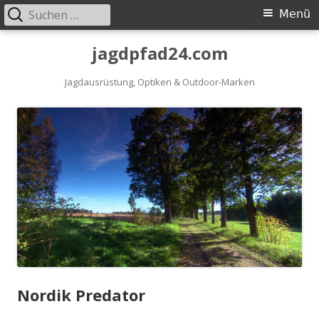
Suchen
Primäres
Menü
nach:
Menü
Springe
jagdpfad24.com
zum
Inhalt
Jagdausrüstung, Optiken & Outdoor-Marken
Nordik Predator