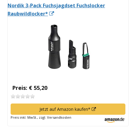
Nordik 3-Pack Fuchsjagdset Fuchslocker
In
Raubwildlocker*
neuem
Fenster
öffnen
Preis: € 55,20
In
Jetzt auf Amazon kaufen*
neuem
Preis inkl. MwSt., zzgl. Versandkosten
Fenster
öffnen