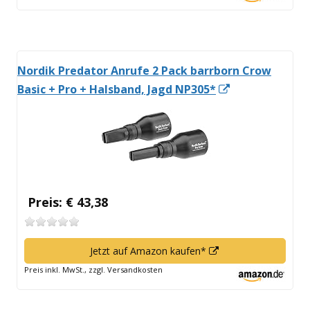
Fenster
öffnen
Nordik Predator Anrufe 2 Pack barrborn Crow
In
Basic + Pro + Halsband, Jagd NP305*
neuem
Fenster
öffnen
Preis: € 43,38
In
Jetzt auf Amazon kaufen*
neuem
Preis inkl. MwSt., zzgl. Versandkosten
Fenster
öffnen