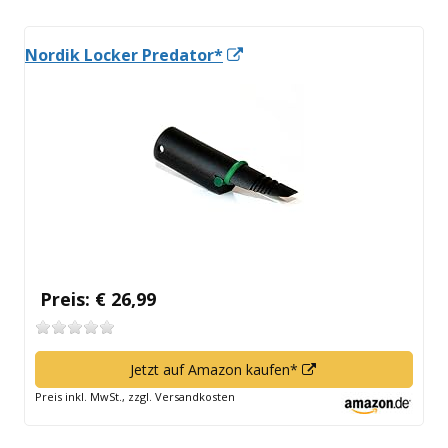
In
Nordik Locker Predator*
neuem
Fenster
öffnen
Preis: € 26,99
In
Jetzt auf Amazon kaufen*
neuem
Preis inkl. MwSt., zzgl. Versandkosten
Fenster
öffnen