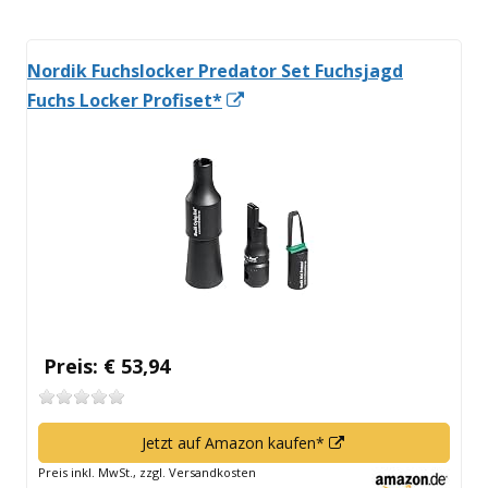
Nordik Fuchslocker Predator Set Fuchsjagd
In
Fuchs Locker Profiset*
neuem
Fenster
öffnen
Preis: € 53,94
In
Jetzt auf Amazon kaufen*
neuem
Preis inkl. MwSt., zzgl. Versandkosten