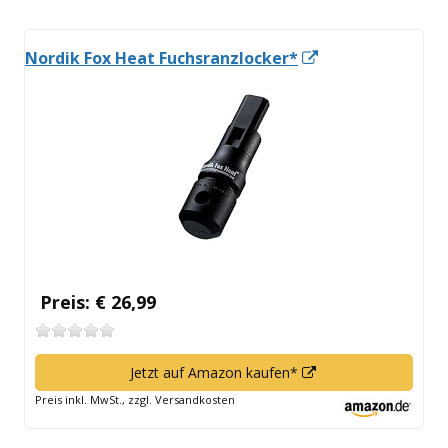
In
Nordik Fox Heat Fuchsranzlocker*
neuem
Fenster
öffnen
Preis: € 26,99
In
Jetzt auf Amazon kaufen*
neuem
Preis inkl. MwSt., zzgl. Versandkosten
Fenster
öffnen