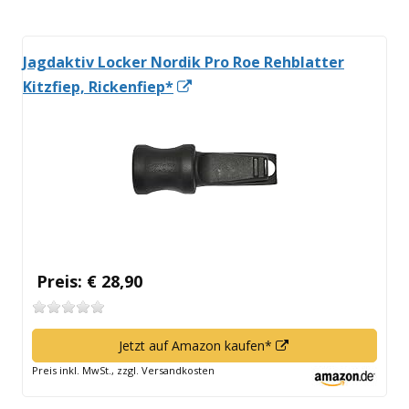
Jagdaktiv Locker Nordik Pro Roe Rehblatter
In
Kitzfiep, Rickenfiep*
neuem
Fenster
öffnen
Preis: € 28,90
In
Jetzt auf Amazon kaufen*
neuem
Preis inkl. MwSt., zzgl. Versandkosten
Fenster
öffnen