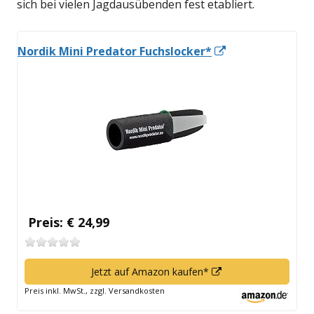
sich bei vielen Jagdausübenden fest etabliert.
In
Nordik Mini Predator Fuchslocker*
neuem
Fenster
öffnen
Preis: € 24,99
In
Jetzt auf Amazon kaufen*
neuem
Preis inkl. MwSt., zzgl. Versandkosten
Fenster