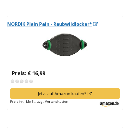
öffnen
In
NORDIK Plain Pain - Raubwildlocker*
neuem
Fenster
öffnen
Preis: € 16,99
In
Jetzt auf Amazon kaufen*
neuem
Preis inkl. MwSt., zzgl. Versandkosten
Fenster
öffnen